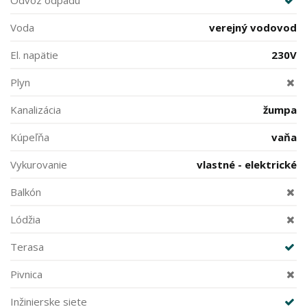
Odvoz odpadu
Voda
verejný vodovod
El. napätie
230V
Plyn
Kanalizácia
žumpa
Kúpeľňa
vaňa
Vykurovanie
vlastné - elektrické
Balkón
Lódžia
Terasa
Pivnica
Inžinierske siete