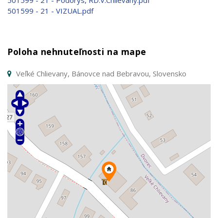
501599 - 21 - Pôdorys, RD.V.Chlievany.pdf
501599 - 21 - VIZUAL.pdf
Poloha nehnuteľnosti na mape
Veľké Chlievany, Bánovce nad Bebravou, Slovensko