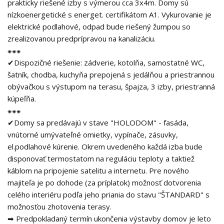
prakticky riešené izby s výmerou cca 3x4m. Domy sú
nízkoenergetické s energet. certifikátom A1. Vykurovanie je
elektrické podlahové, odpad bude riešený žumpou so
zrealizovanou predprípravou na kanalizáciu.
⁕⁕⁕
✔Dispozičné riešenie: zádverie, kotolňa, samostatné WC,
šatník, chodba, kuchyňa prepojená s jedálňou a priestrannou
obývačkou s výstupom na terasu, špajza, 3 izby, priestranná
kúpeľňa.
⁕⁕⁕
✔Domy sa predávajú v stave "HOLODOM" - fasáda,
vnútorné umývateľné omietky, vypínače, zásuvky,
el.podlahové kúrenie. Okrem uvedeného každá izba bude
disponovať termostatom na reguláciu teploty a taktiež
káblom na pripojenie satelitu a internetu. Pre nového
majiteľa je po dohode (za príplatok) možnosť dotvorenia
celého interiéru podľa jeho priania do stavu "ŠTANDARD" s
možnosťou zhotovenia terasy.
➡ Predpokladaný termín ukončenia výstavby domov je leto