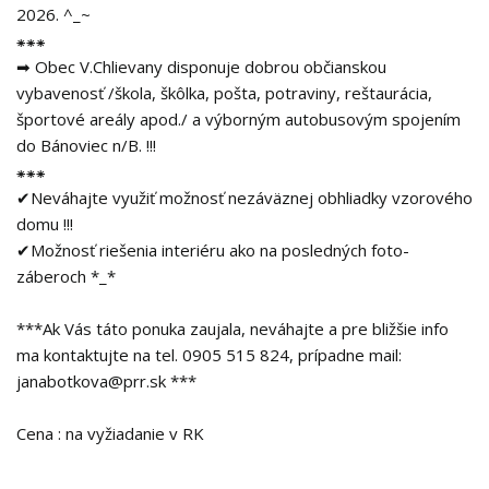
2026. ^_~
⁕⁕⁕
➡ Obec V.Chlievany disponuje dobrou občianskou
vybavenosť /škola, škôlka, pošta, potraviny, reštaurácia,
športové areály apod./ a výborným autobusovým spojením
do Bánoviec n/B. !!!
⁕⁕⁕
✔Neváhajte využiť možnosť nezáväznej obhliadky vzorového
domu !!!
✔Možnosť riešenia interiéru ako na posledných foto-
záberoch *_*
***Ak Vás táto ponuka zaujala, neváhajte a pre bližšie info
ma kontaktujte na tel. 0905 515 824, prípadne mail:
janabotkova@prr.sk ***
Cena : na vyžiadanie v RK