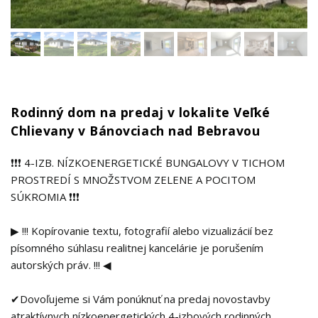
Rodinný dom na predaj v lokalite Veľké
Chlievany v Bánovciach nad Bebravou
❗❗❗ 4-IZB. NÍZKOENERGETICKÉ BUNGALOVY V TICHOM
PROSTREDÍ S MNOŽSTVOM ZELENE A POCITOM
SÚKROMIA ❗❗❗
▶ !!! Kopírovanie textu, fotografií alebo vizualizácií bez
písomného súhlasu realitnej kancelárie je porušením
autorských práv. !!! ◀
✔Dovoľujeme si Vám ponúknuť na predaj novostavby
atraktívnych nízkoenergetických 4-izbových rodinných