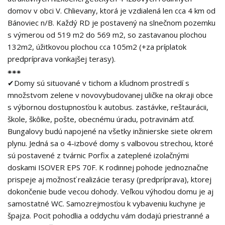
domov v obci V. Chlievany, ktorá je vzdialená len cca 4 km od
Bánoviec n/B. Každý RD je postavený na slnečnom pozemku
s výmerou od 519 m2 do 569 m2, so zastavanou plochou
132m2, úžitkovou plochou cca 105m2 (+za príplatok
predpríprava vonkajšej terasy).
⁕⁕⁕
✔Domy sú situované v tichom a kľudnom prostredí s
množstvom zelene v novovybudovanej uličke na okraji obce
s výbornou dostupnosťou k autobus. zastávke, reštaurácii,
škole, škôlke, pošte, obecnému úradu, potravinám atď.
Bungalovy budú napojené na všetky inžinierske siete okrem
plynu. Jedná sa o 4-izbové domy s valbovou strechou, ktoré
sú postavené z tvárnic Porfix a zateplené izolačnými
doskami ISOVER EPS 70F. K rodinnej pohode jednoznačne
prispeje aj možnosť realizácie terasy (predpríprava), ktorej
dokončenie bude vecou dohody. Veľkou výhodou domu je aj
samostatné WC. Samozrejmosťou k vybaveniu kuchyne je
špajza. Pocit pohodlia a oddychu vám dodajú priestranné a