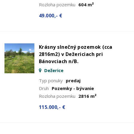
Rozloha pozemku
604 m²
49.000,- €
Krásny slnečný pozemok (cca
2816m2) v Dežericiach pri
Bánovciach n/B.
Dežerice
Typ ponuky
predaj
Druh
Pozemky - bývanie
Rozloha pozemku
2816 m²
115.000,- €