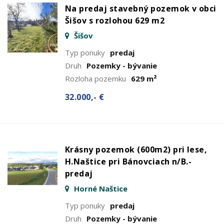
Na predaj stavebný pozemok v obci
Šišov s rozlohou 629 m2
Šišov
Typ ponuky
predaj
Druh
Pozemky - bývanie
Rozloha pozemku
629 m²
32.000,- €
Krásny pozemok (600m2) pri lese,
H.Naštice pri Bánovciach n/B.-
predaj
Horné Naštice
Typ ponuky
predaj
Druh
Pozemky - bývanie