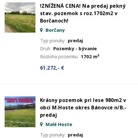
!ZNÍŽENÁ CENA! Na predaj pekný
stav. pozemok s roz.1702m2 v
Borčanoch!
Borčany
Typ ponuky
predaj
Druh
Pozemky - bývanie
Rozloha pozemku
1702 m²
61.272,- €
Krásny pozemok pri lese 980m2 v
obci M.Hoste okres Bánovce n/B.-
predaj
Malé Hoste
Typ ponuky
predaj